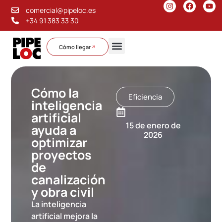
comercial@pipeloc.es
+34 91 383 33 30
Cómo llegar
Sobre nosotros
Cómo la
Eficiencia
inteligencia
artificial
15 de enero de
ayuda a
2026
optimizar
proyectos
de
canalización
y obra civil
La inteligencia
artificial mejora la