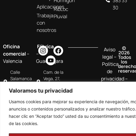
Hormigón
383 33
Aplicaciones
30
RibLoc
Trabaja
Pluvial
con
nosotros
Oficina
Fábrica
©
Aviso
2026
comercial
–
–
legal
–
Todos
Valencia
Guadalajara
los
Política
derech
reserva
de
Calle
Cam. de la
privacidad
–
Salamanca
Vega, 27,
50, 46005
19160
Politica
Valoramos tu privacidad
Valencia
Chiloeches
de
cookies
Usamos cookies para mejorar su experiencia de navegación, mo
anuncios o contenidos personalizados y analizar nuestro tráfico.
hacer clic en “Aceptar todo” usted da su consentimiento a nuest
de las cookies.