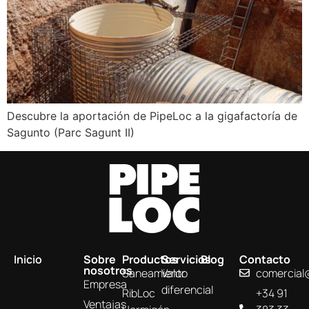
Descubre la aportación de PipeLoc a la gigafactoría de
Sagunto (Parc Sagunt II)
Inicio
Sobre
Productos
Servicios
Blog
Contacto
nosotros
Saneamiento
Valor
comercial
Empresa
diferencial
RibLoc
+34 91
Ventajas