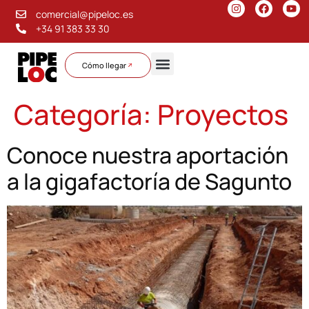
comercial@pipeloc.es
+34 91 383 33 30
Cómo llegar
Sobre nosotros
Categoría:
Proyectos
Conoce nuestra aportación
a la gigafactoría de Sagunto